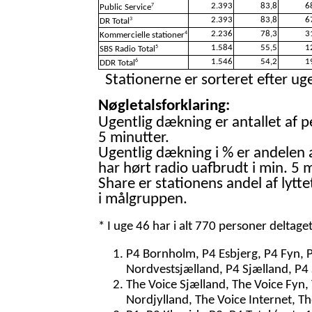
2.393
83,8
6
7
Public Service
2.393
83,8
6
3
DR Total
2.236
78,3
3
4
Kommercielle stationer
1.584
55,5
1
5
SBS Radio Total
1.546
54,2
1
6
DDR Total
Stationerne er sorteret efter uge
Nøgletalsforklaring:
Ugentlig dækning er antallet af p
5 minutter.
Ugentlig dækning i % er andelen 
har hørt radio uafbrudt i min. 5 m
Share er stationens andel af lytte
i målgruppen.
* I uge 46 har i alt 770 personer deltage
P4 Bornholm, P4 Esbjerg, P4 Fyn, 
Nordvestsjælland, P4 Sjælland, P4 
The Voice Sjælland, The Voice Fyn,
Nordjylland, The Voice Internet, T