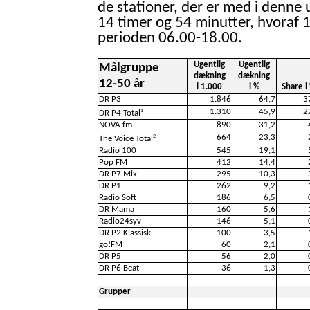
de stationer, der er med i denne 
14 timer og 54 minutter, hvoraf 1
perioden 06.00-18.00.
Ugentlig
Ugentlig
Målgruppe
dækning
dækning
12-50 år
i 1.000
i %
Share i
DR P3
1.846
64,7
3
1.310
45,9
2
1
DR P4 Total
NOVA fm
890
31,2
664
23,3
2
The Voice Total
Radio 100
545
19,1
Pop FM
412
14,4
DR P7 Mix
295
10,3
DR P1
262
9,2
Radio Soft
186
6,5
DR Mama
160
5,6
Radio24syv
146
5,1
DR P2 Klassisk
100
3,5
go!FM
60
2,1
DR P5
56
2,0
DR P6 Beat
36
1,3
Grupper