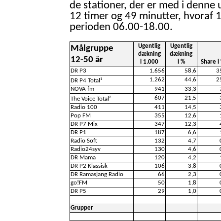
de stationer, der er med i denne 
12 timer og 49 minutter, hvoraf 1
perioden 06.00-18.00.
Ugentlig
Ugentlig
Målgruppe
dækning
dækning
12-50 år
i 1.000
i %
Share i
DR P3
1.656
58,6
3
1.262
44,6
2
1
DR P4 Total
NOVA fm
941
33,3
607
21,5
2
The Voice Total
Radio 100
411
14,5
Pop FM
355
12,6
DR P7 Mix
347
12,3
DR P1
187
6,6
Radio Soft
132
4,7
Radio24syv
130
4,6
DR Mama
120
4,2
DR P2 Klassisk
106
3,8
DR Ramasjang Radio
66
2,3
go!FM
50
1,8
DR P5
29
1,0
Grupper