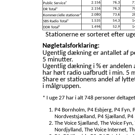
2.156
76,3
7
7
Public Service
2.156
76,3
7
3
DR Total
2.080
73,6
2
4
Kommercielle stationer
1.535
54,3
1
5
SBS Radio Total
1.496
52,9
1
6
DDR Total
Stationerne er sorteret efter uge
Nøgletalsforklaring:
Ugentlig dækning er antallet af p
5 minutter.
Ugentlig dækning i % er andelen 
har hørt radio uafbrudt i min. 5 m
Share er stationens andel af lytte
i målgruppen.
* I uge 27 har i alt 748 personer deltage
P4 Bornholm, P4 Esbjerg, P4 Fyn, 
Nordvestsjælland, P4 Sjælland, P4 
The Voice Sjælland, The Voice Fyn,
Nordjylland, The Voice Internet, T