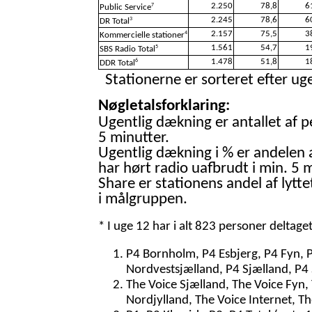
2.250
78,8
6
7
Public Service
2.245
78,6
6
3
DR Total
2.157
75,5
3
4
Kommercielle stationer
1.561
54,7
1
5
SBS Radio Total
1.478
51,8
1
6
DDR Total
Stationerne er sorteret efter uge
Nøgletalsforklaring:
Ugentlig dækning er antallet af p
5 minutter.
Ugentlig dækning i % er andelen 
har hørt radio uafbrudt i min. 5 m
Share er stationens andel af lytte
i målgruppen.
* I uge 12 har i alt 823 personer deltage
P4 Bornholm, P4 Esbjerg, P4 Fyn, 
Nordvestsjælland, P4 Sjælland, P4 
The Voice Sjælland, The Voice Fyn,
Nordjylland, The Voice Internet, T