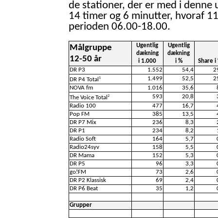
de stationer, der er med i denne 
14 timer og 6 minutter, hvoraf 11
perioden 06.00-18.00.
Ugentlig
Ugentlig
Målgruppe
dækning
dækning
12-50 år
i 1.000
i %
Share i
DR P3
1.552
54,4
2
1.499
52,5
2
1
DR P4 Total
NOVA fm
1.016
35,6
593
20,8
2
The Voice Total
Radio 100
477
16,7
Pop FM
385
13,5
DR P7 Mix
236
8,3
DR P1
234
8,2
Radio Soft
164
5,7
Radio24syv
158
5,5
DR Mama
152
5,3
DR P5
96
3,3
go!FM
73
2,6
DR P2 Klassisk
69
2,4
DR P6 Beat
35
1,2
Grupper