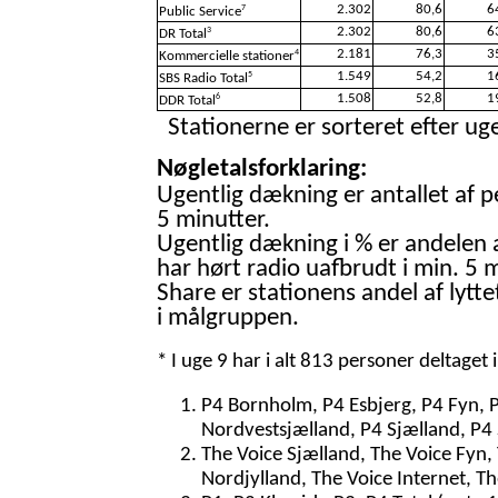
2.302
80,6
6
7
Public Service
2.302
80,6
6
3
DR Total
2.181
76,3
3
4
Kommercielle stationer
1.549
54,2
1
5
SBS Radio Total
1.508
52,8
1
6
DDR Total
Stationerne er sorteret efter uge
Nøgletalsforklaring:
Ugentlig dækning er antallet af p
5 minutter.
Ugentlig dækning i % er andelen 
har hørt radio uafbrudt i min. 5 m
Share er stationens andel af lytte
i målgruppen.
* I uge 9 har i alt 813 personer deltaget
P4 Bornholm, P4 Esbjerg, P4 Fyn, 
Nordvestsjælland, P4 Sjælland, P4 
The Voice Sjælland, The Voice Fyn,
Nordjylland, The Voice Internet, T