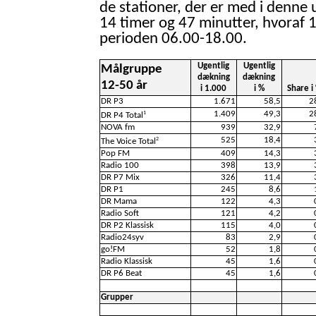
de stationer, der er med i denne 
14 timer og 47 minutter, hvoraf 1
perioden 06.00-18.00.
Ugentlig
Ugentlig
Målgruppe
dækning
dækning
12-50 år
i 1.000
i %
Share i
DR P3
1.671
58,5
2
1.409
49,3
2
1
DR P4 Total
NOVA fm
939
32,9
525
18,4
2
The Voice Total
Pop FM
409
14,3
Radio 100
398
13,9
DR P7 Mix
326
11,4
DR P1
245
8,6
DR Mama
122
4,3
Radio Soft
121
4,2
DR P2 Klassisk
115
4,0
Radio24syv
83
2,9
go!FM
52
1,8
Radio Klassisk
45
1,6
DR P6 Beat
45
1,6
Grupper