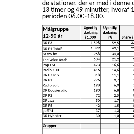
de stationer, der er med i denne 
13 timer og 49 minutter, hvoraf 1
perioden 06.00-18.00.
Ugentlig
Ugentlig
Målgruppe
dækning
dækning
12-50 år
i 1.000
i %
Share i
DR P3
1.698
59,5
3
1.399
49,1
2
1
DR P4 Total
NOVA fm
968
34,0
604
21,2
2
The Voice Total
Pop FM
473
16,6
Radio 100
416
14,6
DR P7 Mix
318
11,1
DR P1
276
9,7
Radio Soft
198
6,9
DR Boogieradio
193
6,8
DR P2
72
2,5
DR Jazz
50
1,7
DR P5
42
1,5
go!FM
37
1,3
DR Nyheder
30
1,0
Grupper