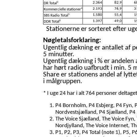
2.364
82,9
6
3
DR Total
2.193
76,9
3
4
Kommercielle stationer
1.580
55,4
1
5
SBS Radio Total
1.397
49,0
1
6
DDR Total
Stationerne er sorteret efter uge
Nøgletalsforklaring:
Ugentlig dækning er antallet af p
5 minutter.
Ugentlig dækning i % er andelen 
har hørt radio uafbrudt i min. 5 m
Share er stationens andel af lytte
i målgruppen.
* I uge 24 har i alt 764 personer deltage
P4 Bornholm, P4 Esbjerg, P4 Fyn, 
Nordvestsjælland, P4 Sjælland, P4 
The Voice Sjælland, The Voice Fyn,
Nordjylland, The Voice Internet, T
P1, P2, P3, P4 Total (note 1), P5, 